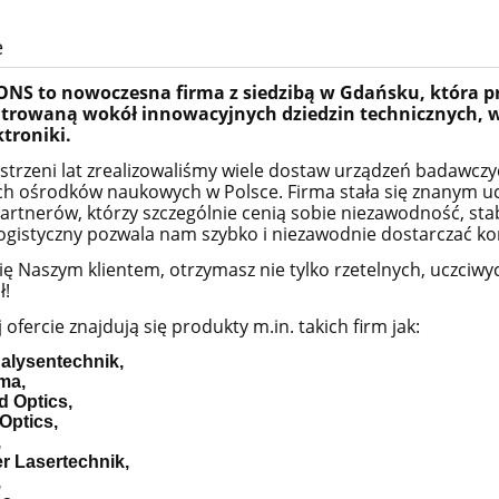
e
ONS
to nowoczesna firma z siedzibą w Gdańsku, która p
trowaną wokół innowacyjnych dziedzin technicznych, w 
troniki.
trzeni lat zrealizowaliśmy wiele dostaw urządzeń badawczy
ch ośrodków naukowych w Polsce.
Firma stała się znanym u
artnerów, którzy szczególnie cenią sobie niezawodność, sta
ogistyczny pozwala nam szybko i niezawodnie dostarczać k
ię Naszym klientem, otrzymasz nie tylko rzetelnych, uczciwy
ł!
ofercie znajdują się produkty m.in. takich firm jak:
alysentechnik,
ma,
 Optics,
Optics,
,
er Lasertechnik,
,