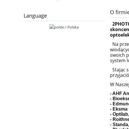
O firmi
Language
2PHOT
skoncen
optoelek
Na przes
wiodący
swoich p
system l
Stając s
przyjació
W Naszej 
- AHF An
- Bioeks
- Edmund
- Eksma 
- Optilab
- Roithn
- Standa