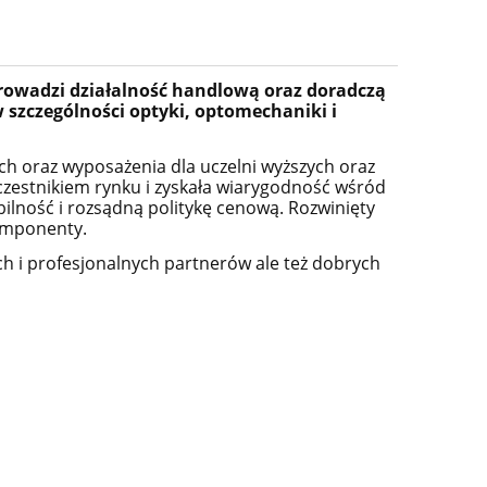
rowadzi działalność handlową oraz doradczą
szczególności optyki, optomechaniki i
ch oraz wyposażenia dla uczelni wyższych oraz
czestnikiem rynku i zyskała wiarygodność wśród
bilność i rozsądną politykę cenową.
Rozwinięty
omponenty.
ch i profesjonalnych partnerów ale też dobrych