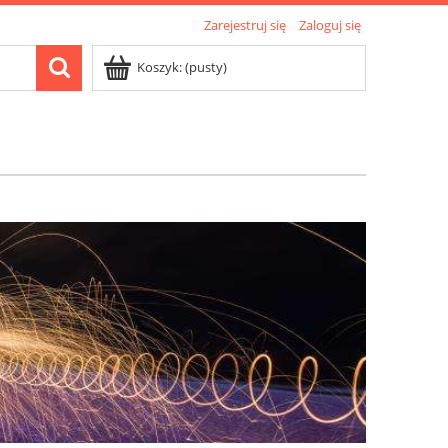
Zarejestruj się
Zaloguj się
Koszyk:
(pusty)