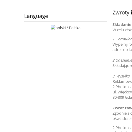
Zwroty 
Language
Składanie
W celu złoż
1.
Formularz
Wypełnij fo
adres do k
2.
Odesłani
Składając 
3.
Wysyłka
Reklamowan
2 Photons
ul. Więcko
80-809 Gd
Zwrot to
Zgodnie z 
oświadczen
2 Photons