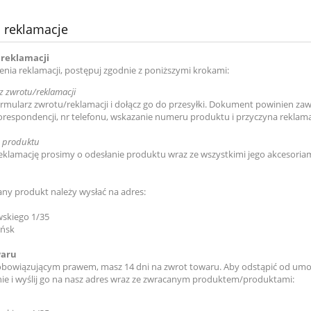
i reklamacje
 reklamacji
enia reklamacji, postępuj zgodnie z poniższymi krokami:
 zwrotu/reklamacji
rmularz zwrotu/reklamacji i dołącz go do przesyłki. Dokument powinien zawi
orespondencji, nr telefonu, wskazanie numeru produktu i przyczyna reklama
e produktu
reklamację prosimy o odesłanie produktu wraz ze wszystkimi jego akcesoriam
y produkt należy wysłać na adres:
wskiego 1/35
ańsk
waru
obowiązującym prawem, masz 14 dni na zwrot towaru. Aby odstąpić od umow
ie i wyślij go na nasz adres wraz ze zwracanym produktem/produktami: