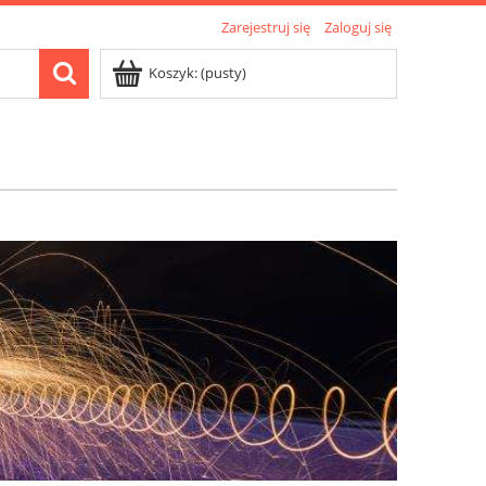
Zarejestruj się
Zaloguj się
Koszyk:
(pusty)