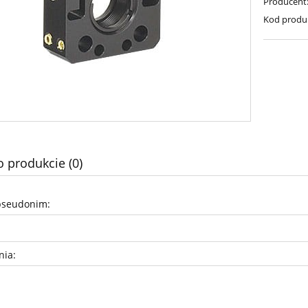
Producent
Kod produ
o produkcie (0)
pseudonim:
nia: