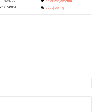
:
Thorlabs
poleć znajomemu
ktu:
SP06T
dodaj opinię