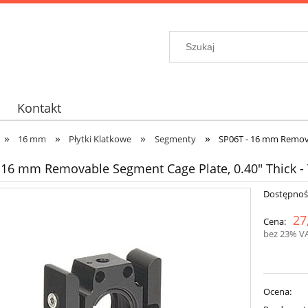
Kontakt
»
»
»
»
16 mm
Płytki Klatkowe
Segmenty
SP06T - 16 mm Remova
 16 mm Removable Segment Cage Plate, 0.40" Thick -
Dostępnoś
27
Cena:
bez 23% V
Ocena: