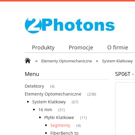
Produkty
Promocje
O firmie
»
»
Elementy Optomechaniczne
System Klatkowy
Menu
SP06T -
Detektory
(4)
Elementy Optomechaniczne
(238)
System Klatkowy
(67)
16 mm
(51)
Płytki Klatkowe
(11)
Segmenty
(4)
FiberBench to