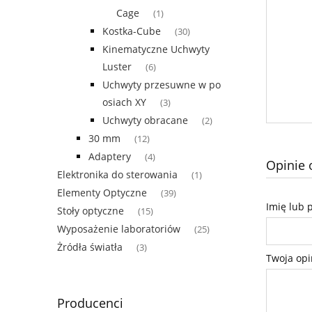
Cage
(1)
Kostka-Cube
(30)
Kinematyczne Uchwyty
Luster
(6)
Uchwyty przesuwne w po
osiach XY
(3)
Uchwyty obracane
(2)
30 mm
(12)
Adaptery
(4)
Opinie 
Elektronika do sterowania
(1)
Elementy Optyczne
(39)
Imię lub 
Stoły optyczne
(15)
Wyposażenie laboratoriów
(25)
Żródła światła
(3)
Twoja opi
Producenci