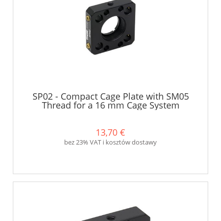
SP02 - Compact Cage Plate with SM05
Thread for a 16 mm Cage System
(SM05RR Included) - Thorlabs
13,70 €
bez 23% VAT i kosztów dostawy