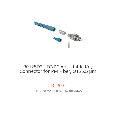
30125D2 - FC/PC Adjustable Key
Connector for PM Fiber, Ø125.5 µm
Bore, Ø3.0 mm & Ø900 µm Boots -
Thorlabs
10,20 €
bez 23% VAT i kosztów dostawy